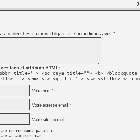
0
[LS] [PS5] Le WebKit Userl
as publiée.
Les champs obligatoires sont indiqués avec
*
[GK] Oubliez Crazy Taxi, S
[LS] [Switch] NSZ 5.0.0 es
[GK] No More Room in Hell 2
[GK] Un chatbot Atelier Ryz
ces tags et attributs HTML:
abbr title=""> <acronym title=""> <b> <blockquote 
[GK] Mémoire cash - Splatte
[GK] Nvidia : le prix des 
etime=""> <em> <i> <q cite=""> <s> <strike> <stron
[GK] Suikoden Star Leap : 
Votre nom *
[Mo5] La mini borne d’arc
Votre adresse email *
Votre site internet
eaux commentaires par e-mail.
aux articles par e-mail.