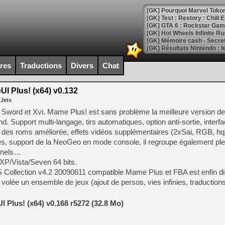
[GK] Pourquoi Marvel Tokon 
[GK] Test : Restory : Chill
[GK] GTA 6 : Rockstar Games
[GK] Hot Wheels Infinite Rus
[GK] Mémoire cash - Secret 
[GK] Résultats Nintendo : 
[GK] Déjà des dégraissage
ires
Traductions
Divers
Chat
[Mo5] Brickboy cherche à r
[GK] Minecraft et ses « Gra
 Plus! (x64) v0.132
 Jets
[GK] Beast of Reincarnation
[GK] Ubisoft : fin de parti
word et Xvi. Mame Plus! est sans problème la meilleure version 
[GK] Mémoire cash - Metroid
 Support multi-langage, tirs automatiques, option anti-sortie, interfa
[GK] Dan Houser (GTA) défe
on des roms améliorée, effets vidéos supplémentaires (2xSai, RGB, 
[GK] Comment EA Sports FC
[GK] Crimson Moon : un Dark
es, support de la NeoGeo en mode console, il regroupe également ple
[GK] Isle of Reveries : le j
onnels…
[GK] Moonlighter 2 : The En
XP/Vista/Seven 64 bits.
[GK] Capcom relance Monste
Collection v4.2 20090611 compatible Mame Plus et FBA est enfin disp
 volée un ensemble de jeux (ajout de persos, vies infinies, traduction
[Mo5] Deux inédits du Virtu
Plus! (x64) v0.168 r5272 (32.8 Mo)
[GK] Le beat'em up The Walk
[GK] Endless Legend 2 : enf