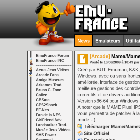
News
Emulateurs
Utilita
EmuFrance Forum
[Arcade]
Mame/MameUI
EmuFrance IRC
Posté le
13/06/2009
à
10:49
par
===================
Créé par BUT, Emuman, K&K, S
Actus Jeux Vidéos
Arcade Fans
Windows, avec ou sans frontend.
Amiga Museum
améliorée, interface de gesti
Arkames Trad.
meilleure gestions des contrôl
Bruno C. Zone
correctifs et de drivers additi
Calice
CBSata
Version x86-64 pour Windows 
CPS2Shock
A noter que le MAME Plus! IPS 
EF-Nes
vous permettra de patcher à la
Fan de la NES
mode…).
GirlFriend Adv.
Landstalker Trad.
Télécharger Mame/MameUI 
Musée Jeux Vidéos
Site Officiel
SMS Power