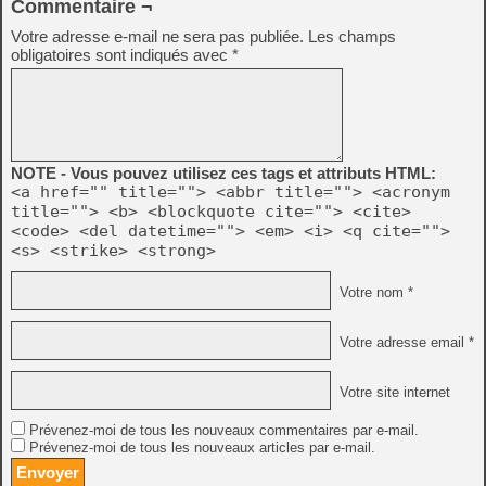
Commentaire ¬
Votre adresse e-mail ne sera pas publiée.
Les champs
obligatoires sont indiqués avec
*
NOTE - Vous pouvez utilisez ces tags et attributs HTML:
<a href="" title=""> <abbr title=""> <acronym
title=""> <b> <blockquote cite=""> <cite>
<code> <del datetime=""> <em> <i> <q cite="">
<s> <strike> <strong>
Votre nom *
Votre adresse email *
Votre site internet
Prévenez-moi de tous les nouveaux commentaires par e-mail.
Prévenez-moi de tous les nouveaux articles par e-mail.