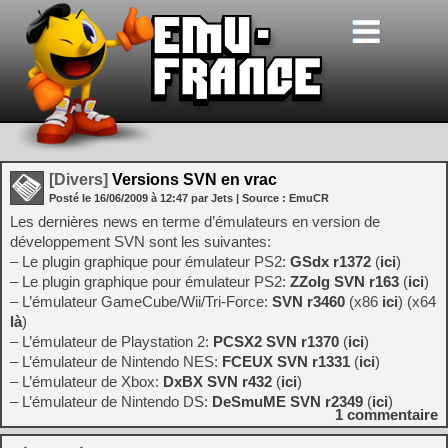
[Divers]
Versions SVN en vrac
Posté le
16/06/2009
à
12:47
par Jets
| Source :
EmuCR
Les dernières news en terme d’émulateurs en version de
développement SVN sont les suivantes:
– Le plugin graphique pour émulateur PS2:
GSdx r1372
(
ici
)
– Le plugin graphique pour émulateur PS2:
ZZolg SVN r163
(
ici
)
– L’émulateur GameCube/Wii/Tri-Force:
SVN r3460
(x86
ici
) (x64
là
)
– L’émulateur de Playstation 2:
PCSX2 SVN r1370
(
ici
)
– L’émulateur de Nintendo NES:
FCEUX SVN r1331
(
ici
)
– L’émulateur de Xbox:
DxBX SVN r432
(
ici
)
– L’émulateur de Nintendo DS:
DeSmuME SVN r2349
(
ici
)
1
commentaire