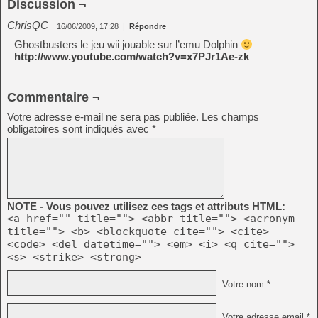
Discussion ¬
ChrisQC
16/06/2009, 17:28
|
Répondre
Ghostbusters le jeu wii jouable sur l’emu Dolphin
http://www.youtube.com/watch?v=x7PJr1Ae-zk
Commentaire ¬
Votre adresse e-mail ne sera pas publiée.
Les champs
obligatoires sont indiqués avec
*
NOTE - Vous pouvez utilisez ces tags et attributs HTML:
<a href="" title=""> <abbr title=""> <acronym
title=""> <b> <blockquote cite=""> <cite>
<code> <del datetime=""> <em> <i> <q cite="">
<s> <strike> <strong>
Votre nom *
Votre adresse email *