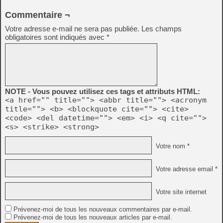
Commentaire ¬
Votre adresse e-mail ne sera pas publiée.
Les champs
obligatoires sont indiqués avec
*
NOTE - Vous pouvez utilisez ces tags et attributs HTML:
<a href="" title=""> <abbr title=""> <acronym
title=""> <b> <blockquote cite=""> <cite>
<code> <del datetime=""> <em> <i> <q cite="">
<s> <strike> <strong>
Votre nom *
Votre adresse email *
Votre site internet
Prévenez-moi de tous les nouveaux commentaires par e-mail.
Prévenez-moi de tous les nouveaux articles par e-mail.