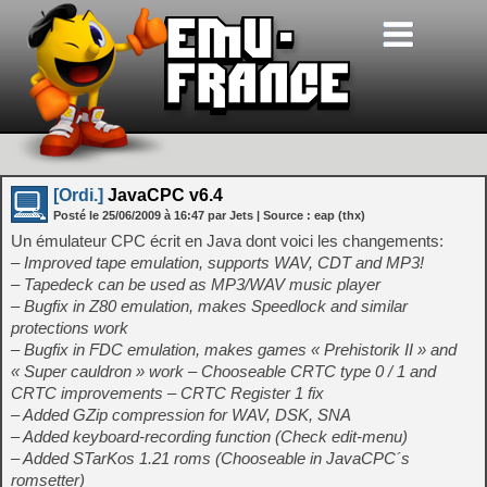
[Ordi.]
JavaCPC v6.4
Posté le
25/06/2009
à
16:47
par Jets
| Source :
eap (thx)
Un émulateur CPC écrit en Java dont voici les changements:
– Improved tape emulation, supports WAV, CDT and MP3!
– Tapedeck can be used as MP3/WAV music player
– Bugfix in Z80 emulation, makes Speedlock and similar
protections work
– Bugfix in FDC emulation, makes games « Prehistorik II » and
« Super cauldron » work – Chooseable CRTC type 0 / 1 and
CRTC improvements – CRTC Register 1 fix
– Added GZip compression for WAV, DSK, SNA
– Added keyboard-recording function (Check edit-menu)
– Added STarKos 1.21 roms (Chooseable in JavaCPC´s
romsetter)