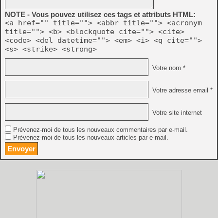
NOTE - Vous pouvez utilisez ces tags et attributs HTML:
<a href="" title=""> <abbr title=""> <acronym
title=""> <b> <blockquote cite=""> <cite>
<code> <del datetime=""> <em> <i> <q cite="">
<s> <strike> <strong>
Votre nom *
Votre adresse email *
Votre site internet
Prévenez-moi de tous les nouveaux commentaires par e-mail.
Prévenez-moi de tous les nouveaux articles par e-mail.