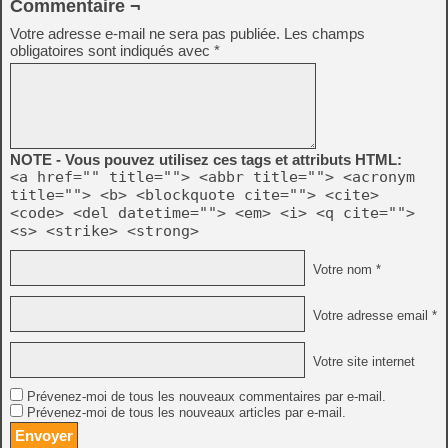
Commentaire ¬
Votre adresse e-mail ne sera pas publiée.
Les champs
obligatoires sont indiqués avec
*
NOTE - Vous pouvez utilisez ces tags et attributs HTML:
<a href="" title=""> <abbr title=""> <acronym
title=""> <b> <blockquote cite=""> <cite>
<code> <del datetime=""> <em> <i> <q cite="">
<s> <strike> <strong>
Votre nom *
Votre adresse email *
Votre site internet
Prévenez-moi de tous les nouveaux commentaires par e-mail.
Prévenez-moi de tous les nouveaux articles par e-mail.