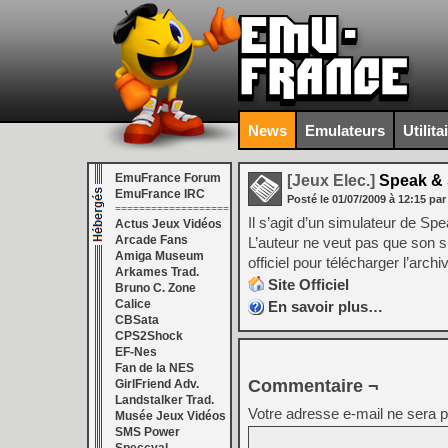
News
Emulateurs
Utilita
EmuFrance Forum
[Jeux Elec.]
Speak & S
EmuFrance IRC
Posté le
01/07/2009
à
12:15
par
===================
Il s’agit d’un simulateur de 
Actus Jeux Vidéos
Arcade Fans
L’auteur ne veut pas que son sim
Amiga Museum
officiel pour télécharger l’archi
Arkames Trad.
Site Officiel
Bruno C. Zone
Calice
En savoir plus…
CBSata
CPS2Shock
EF-Nes
Fan de la NES
Commentaire ¬
GirlFriend Adv.
Landstalker Trad.
Votre adresse e-mail ne sera p
Musée Jeux Vidéos
SMS Power