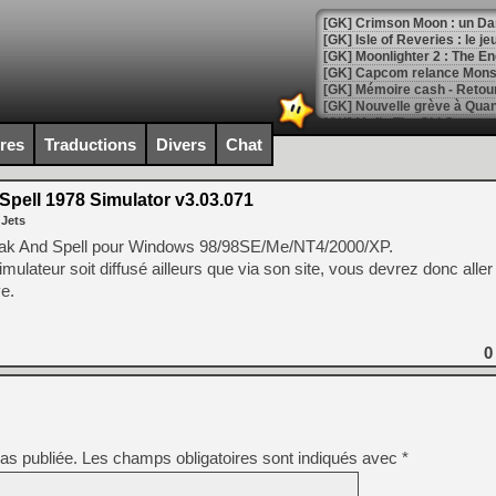
[GK] Crimson Moon : un Dark
[GK] Isle of Reveries : le j
[GK] Moonlighter 2 : The En
[GK] Capcom relance Monste
ires
Traductions
Divers
Chat
[Mo5] Deux inédits du Virtu
[GK] Le beat'em up The Walk
pell 1978 Simulator v3.03.071
[GK] Endless Legend 2 : enf
 Jets
Speak And Spell pour Windows 98/98SE/Me/NT4/2000/XP.
ulateur soit diffusé ailleurs que via son site, vous devrez donc aller 
[LS] [PS5] Le WebKit Userl
ve.
[GK] Oubliez Crazy Taxi, S
0
[LS] [Switch] NSZ 5.0.0 es
[GK] No More Room in Hell 2
[GK] Un chatbot Atelier Ryz
as publiée.
Les champs obligatoires sont indiqués avec
*
[GK] Mémoire cash - Splatte
[GK] Nvidia : le prix des 