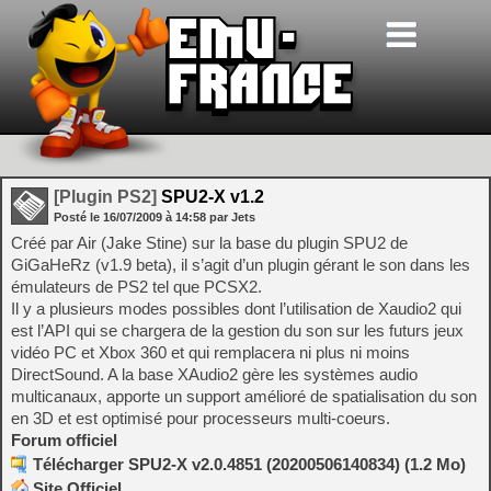
[Plugin PS2]
SPU2-X v1.2
Posté le
16/07/2009
à
14:58
par Jets
Créé par Air (Jake Stine) sur la base du plugin SPU2 de
GiGaHeRz (v1.9 beta), il s’agit d’un plugin gérant le son dans les
émulateurs de PS2 tel que PCSX2.
Il y a plusieurs modes possibles dont l’utilisation de Xaudio2 qui
est l’API qui se chargera de la gestion du son sur les futurs jeux
vidéo PC et Xbox 360 et qui remplacera ni plus ni moins
DirectSound. A la base XAudio2 gère les systèmes audio
multicanaux, apporte un support amélioré de spatialisation du son
en 3D et est optimisé pour processeurs multi-coeurs.
Forum officiel
Télécharger SPU2-X v2.0.4851 (20200506140834) (1.2 Mo)
Site Officiel