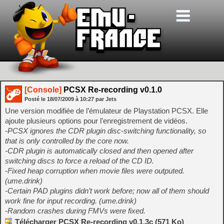
[Console]
PCSX Re-recording v0.1.0
Posté le
18/07/2009
à
10:27
par Jets
Une version modifiée de l’émulateur de Playstation PCSX. Elle
ajoute plusieurs options pour l’enregistrement de vidéos.
-PCSX ignores the CDR plugin disc-switching functionality, so
that is only controlled by the core now.
-CDR plugin is automatically closed and then opened after
switching discs to force a reload of the CD ID.
-Fixed heap corruption when movie files were outputed.
(ume.drink)
-Certain PAD plugins didn’t work before; now all of them should
work fine for input recording. (ume.drink)
-Random crashes during FMVs were fixed.
Télécharger PCSX Re-recording v0.1.3c (571 Ko)