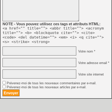
NOTE - Vous pouvez utilisez ces tags et attributs HTML:
<a href="" title=""> <abbr title=""> <acronym
title=""> <b> <blockquote cite=""> <cite>
<code> <del datetime=""> <em> <i> <q cite="">
<s> <strike> <strong>
Votre nom *
Votre adresse email *
Votre site internet
Prévenez-moi de tous les nouveaux commentaires par e-mail.
Prévenez-moi de tous les nouveaux articles par e-mail.