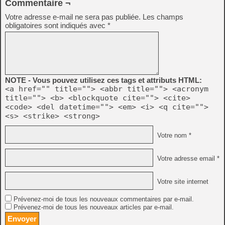
Commentaire ¬
Votre adresse e-mail ne sera pas publiée.
Les champs
obligatoires sont indiqués avec
*
NOTE - Vous pouvez utilisez ces tags et attributs HTML:
<a href="" title=""> <abbr title=""> <acronym
title=""> <b> <blockquote cite=""> <cite>
<code> <del datetime=""> <em> <i> <q cite="">
<s> <strike> <strong>
Votre nom *
Votre adresse email *
Votre site internet
Prévenez-moi de tous les nouveaux commentaires par e-mail.
Prévenez-moi de tous les nouveaux articles par e-mail.