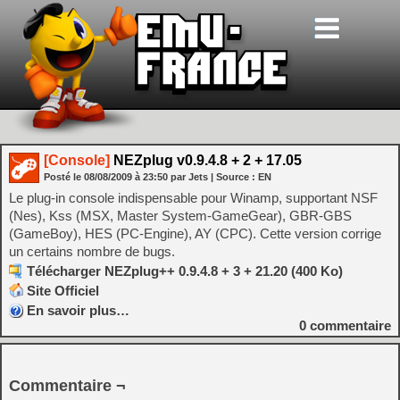
[Console]
NEZplug v0.9.4.8 + 2 + 17.05
Posté le
08/08/2009
à
23:50
par Jets
| Source :
EN
Le plug-in console indispensable pour Winamp, supportant NSF
(Nes), Kss (MSX, Master System-GameGear), GBR-GBS
(GameBoy), HES (PC-Engine), AY (CPC). Cette version corrige
un certains nombre de bugs.
Télécharger NEZplug++ 0.9.4.8 + 3 + 21.20 (400 Ko)
Site Officiel
En savoir plus…
0
commentaire
Commentaire ¬