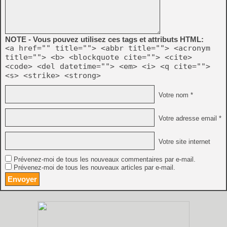
NOTE - Vous pouvez utilisez ces tags et attributs HTML:
<a href="" title=""> <abbr title=""> <acronym
title=""> <b> <blockquote cite=""> <cite>
<code> <del datetime=""> <em> <i> <q cite="">
<s> <strike> <strong>
Votre nom *
Votre adresse email *
Votre site internet
Prévenez-moi de tous les nouveaux commentaires par e-mail.
Prévenez-moi de tous les nouveaux articles par e-mail.