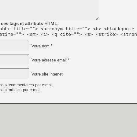
[GK] No More Room in Hell 2
[GK] Un chatbot Atelier Ryz
[GK] Mémoire cash - Splatte
ces tags et attributs HTML:
[GK] Nvidia : le prix des 
abbr title=""> <acronym title=""> <b> <blockquote 
[GK] Suikoden Star Leap : 
etime=""> <em> <i> <q cite=""> <s> <strike> <stron
[Mo5] La mini borne d’arc
[GK] Atari renoue avec les 
Votre nom *
[GK] Le studio de FIFA Worl
[GK] La PlayStation 1 en L
Votre adresse email *
[GK] Dawn of War 4 : les Né
[GK] CloverPit : l'héritier
[GK] Stellar Blade : Blood R
Votre site internet
[GK] Palworld Online est a
eaux commentaires par e-mail.
[GK] Wuchang 2 : le souls-l
aux articles par e-mail.
[GK] Minecraft et ses « Gra