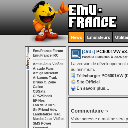
News
Emulateurs
Utilita
EmuFrance Forum
[Ordi.]
PC6001VW v3.0
EmuFrance IRC
Posté le
16/08/2009
à
09:25
par
===================
La version de développement 
Actus Jeux Vidéos
Arcade Fans
au minimum.
Amiga Museum
Télécharger PC6001VW (De
Arkames Trad.
Site Officiel
Bruno C. Zone
Calice
En savoir plus…
CBSata
CPS2Shock
EF-Nes
Fan de la NES
GirlFriend Adv.
Commentaire ¬
Landstalker Trad.
Votre adresse e-mail ne sera p
Musée Jeux Vidéos
SMS Power