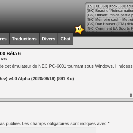
[GK] Beast of Reincarnation
[GK] Ubisoft : fin de parti
[GK] Mémoire cash - Metroid
[GK] Dan Houser (GTA) défe
[GK] Comment EA Sports FC
[GK] Crimson Moon : un Dark
[GK] Isle of Reveries : le j
ires
Traductions
Divers
Chat
[GK] Moonlighter 2 : The En
[GK] Capcom relance Monste
0 Béta 6
 Jets
de cet émulateur de NEC PC-6001 tournant sous Windows. Il nécessi
[Mo5] Deux inédits du Virtu
[GK] Le beat'em up The Walk
v) v4.0 Alpha (2020/08/16) (891 Ko)
[GK] Endless Legend 2 : enf
0
[LS] [PS5] Le WebKit Userl
[GK] Oubliez Crazy Taxi, S
as publiée.
Les champs obligatoires sont indiqués avec
*
[LS] [Switch] NSZ 5.0.0 es