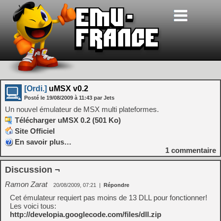
[Ordi.]
uMSX v0.2
Posté le
19/08/2009
à
11:43
par Jets
Un nouvel émulateur de MSX multi plateformes.
Télécharger uMSX 0.2 (501 Ko)
Site Officiel
En savoir plus…
1
commentaire
Discussion ¬
Ramon Zarat
20/08/2009, 07:21
|
Répondre
Cet émulateur requiert pas moins de 13 DLL pour fonctionner!
Les voici tous:
http://developia.googlecode.com/files/dll.zip