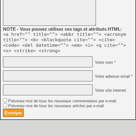
NOTE - Vous pouvez utilisez ces tags et attributs HTML:
<a href="" title=""> <abbr title=""> <acronym
title=""> <b> <blockquote cite=""> <cite>
<code> <del datetime=""> <em> <i> <q cite="">
<s> <strike> <strong>
Votre nom *
Votre adresse email *
Votre site internet
Prévenez-moi de tous les nouveaux commentaires par e-mail.
Prévenez-moi de tous les nouveaux articles par e-mail.