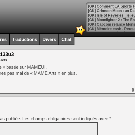
[GK] Comment EA Sports FC
[GK] Crimson Moon : un Dark
[GK] Isle of Reveries : le j
[GK] Moonlighter 2 : The En
[GK] Capcom relance Monste
ires
Traductions
Divers
Chat
[Mo5] Deux inédits du Virtu
[GK] Le beat'em up The Walk
133u3
 Jets
[GK] Endless Legend 2 : enf
ée » basée sur MAMEUI.
utres pas mal de « MAME Arts » en plus.
[LS] [PS5] Le WebKit Userl
0
[GK] Oubliez Crazy Taxi, S
[LS] [Switch] NSZ 5.0.0 es
as publiée.
Les champs obligatoires sont indiqués avec
*
[GK] No More Room in Hell 2
[GK] Un chatbot Atelier Ryz
[GK] Mémoire cash - Splatte