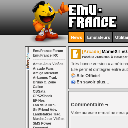
News
Emulateurs
Utilita
EmuFrance Forum
[Arcade]
MameXT v0.
EmuFrance IRC
Posté le
21/08/2009
à
10:50
par
===================
Très bonne version « amélior
Actus Jeux Vidéos
Arcade Fans
Elle permet d’intégrer entre a
Amiga Museum
Site Officiel
Arkames Trad.
En savoir plus…
Bruno C. Zone
Calice
CBSata
CPS2Shock
EF-Nes
Commentaire ¬
Fan de la NES
GirlFriend Adv.
Votre adresse e-mail ne sera p
Landstalker Trad.
Musée Jeux Vidéos
SMS Power