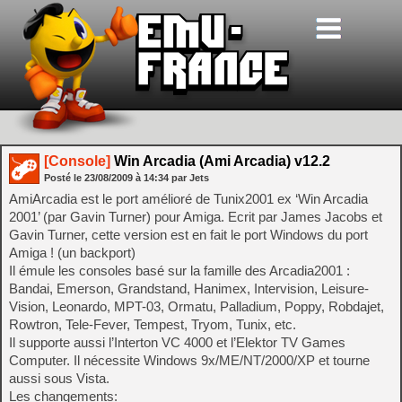
[Console]
Win Arcadia (Ami Arcadia) v12.2
Posté le
23/08/2009
à
14:34
par Jets
AmiArcadia est le port amélioré de Tunix2001 ex ‘Win Arcadia
2001’ (par Gavin Turner) pour Amiga. Ecrit par James Jacobs et
Gavin Turner, cette version est en fait le port Windows du port
Amiga ! (un backport)
Il émule les consoles basé sur la famille des Arcadia2001 :
Bandai, Emerson, Grandstand, Hanimex, Intervision, Leisure-
Vision, Leonardo, MPT-03, Ormatu, Palladium, Poppy, Robdajet,
Rowtron, Tele-Fever, Tempest, Tryom, Tunix, etc.
Il supporte aussi l’Interton VC 4000 et l’Elektor TV Games
Computer. Il nécessite Windows 9x/ME/NT/2000/XP et tourne
aussi sous Vista.
Les changements: