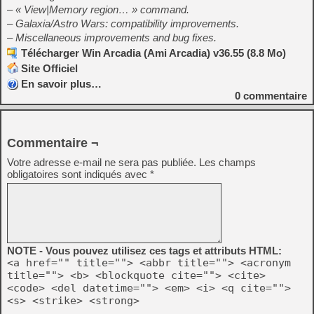
– « View|Memory region… » command.
– Galaxia/Astro Wars: compatibility improvements.
– Miscellaneous improvements and bug fixes.
Télécharger Win Arcadia (Ami Arcadia) v36.55 (8.8 Mo)
Site Officiel
En savoir plus…
0
commentaire
Commentaire ¬
Votre adresse e-mail ne sera pas publiée.
Les champs
obligatoires sont indiqués avec
*
NOTE - Vous pouvez utilisez ces tags et attributs HTML:
<a href="" title=""> <abbr title=""> <acronym
title=""> <b> <blockquote cite=""> <cite>
<code> <del datetime=""> <em> <i> <q cite="">
<s> <strike> <strong>