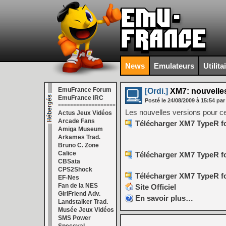
News
Emulateurs
Utilita
EmuFrance Forum
[Ordi.]
XM7: nouvelle
EmuFrance IRC
Posté le
24/08/2009
à
15:54
par
===================
Les nouvelles versions pour c
Actus Jeux Vidéos
Arcade Fans
Télécharger XM7 TypeR fo
Amiga Museum
Arkames Trad.
Bruno C. Zone
Calice
Télécharger XM7 TypeR fo
CBSata
CPS2Shock
Télécharger XM7 TypeR fo
EF-Nes
Fan de la NES
Site Officiel
GirlFriend Adv.
En savoir plus…
Landstalker Trad.
Musée Jeux Vidéos
SMS Power