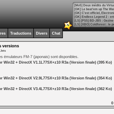
[Mo5] Deux inédits du Virtu
[GK] Le beat'em up The Walk
[GK] Endless Legend 2 : enf
[LS] [PS5] Le WebKit Userl
ires
Traductions
Divers
Chat
s versions
[GK] Oubliez Crazy Taxi, S
 Jets
[LS] [Switch] NSZ 5.0.0 es
es émulateurs FM-7 (japonais) sont disponibles.
r Win32 + DirectX V1.1L77SX+z10 R3a (Version finale) (395 Ko)
[GK] No More Room in Hell 2
[GK] Un chatbot Atelier Ryz
r Win32 + DirectX V2.9L77SX+z10 R3a (Version finale) (354 Ko)
[GK] Mémoire cash - Splatte
[GK] Nvidia : le prix des 
[GK] Suikoden Star Leap : 
r Win32 + DirectX V3.4L77SX+z10 R3a (Version finale) (362 Ko)
[Mo5] La mini borne d’arc
[GK] Atari renoue avec les 
[GK] Le studio de FIFA Worl
0
[GK] La PlayStation 1 en L
[GK] Dawn of War 4 : les Né