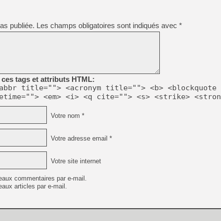
[GK] CloverPit : l'héritier
[GK] Stellar Blade : Blood R
as publiée.
Les champs obligatoires sont indiqués avec
*
[GK] Palworld Online est a
[GK] Wuchang 2 : le souls-l
[GK] Test : Big Walk est le 
[GK] Starsand Island : la si
ces tags et attributs HTML:
abbr title=""> <acronym title=""> <b> <blockquote 
[GK] La Xbox Series X coût
etime=""> <em> <i> <q cite=""> <s> <strike> <stron
[GK] Moonlighter 2 : The En
Votre nom *
[GK] Capcom relance Monste
Votre adresse email *
Votre site internet
eaux commentaires par e-mail.
aux articles par e-mail.