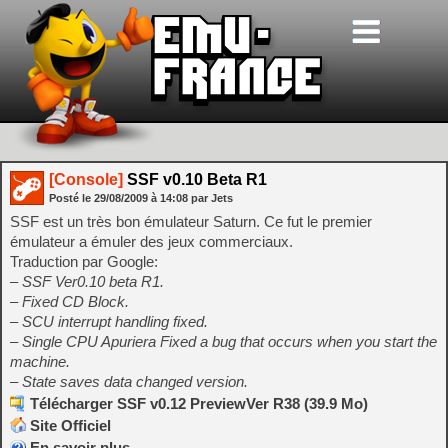
[Console]
SSF v0.10 Beta R1
Posté le
29/08/2009
à
14:08
par Jets
SSF est un très bon émulateur Saturn. Ce fut le premier
émulateur a émuler des jeux commerciaux.
Traduction par Google:
– SSF Ver0.10 beta R1.
– Fixed CD Block.
– SCU interrupt handling fixed.
– Single CPU Apuriera Fixed a bug that occurs when you start the
machine.
– State saves data changed version.
Télécharger SSF v0.12 PreviewVer R38 (39.9 Mo)
Site Officiel
En savoir plus…