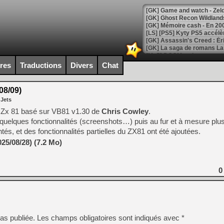
[Mo5] DOOM arrive en cart
[GK] Bethesda fête les 30 
ires
Traductions
Divers
Chat
[GK] Roblox : l'action en B
08/09)
[GK] Agenda - GeForce NOW
 Jets
[GK] Devolver Digital en a 
air Zx 81 basé sur VB81 v1.30 de
Chris Cowley
.
uter quelques fonctionnalités (screenshots…) puis au fur et à mesure plu
[LS] [PS5] ps5-y2jb-autolo
és, et des fonctionnalités partielles du ZX81 ont été ajoutées.
[GK] Pourquoi Marvel Tokon 
25/08/28) (7.2 Mo)
[GK] Test : Restory : Chill
[GK] GTA 6 : Rockstar Games
[GK] Hot Wheels Infinite Rus
[GK] Mémoire cash - Secret 
0
[GK] Résultats Nintendo : 
[GK] Déjà des dégraissage
[Mo5] Brickboy cherche à r
[GK] Minecraft et ses « Gra
as publiée.
Les champs obligatoires sont indiqués avec
*