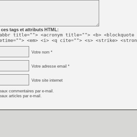
[GK] Beast of Reincarnation
[GK] Ubisoft : fin de parti
[GK] Mémoire cash - Metroid
[GK] Dan Houser (GTA) défe
[GK] Comment EA Sports FC
[GK] Crimson Moon : un Dark
ces tags et attributs HTML:
[GK] Isle of Reveries : le j
abbr title=""> <acronym title=""> <b> <blockquote 
[GK] Moonlighter 2 : The En
[GK] Capcom relance Monste
etime=""> <em> <i> <q cite=""> <s> <strike> <stron
Votre nom *
[Mo5] Deux inédits du Virtu
Votre adresse email *
[GK] Le beat'em up The Walk
[GK] Endless Legend 2 : enf
Votre site internet
eaux commentaires par e-mail.
[LS] [PS5] Premiers signes 
aux articles par e-mail.