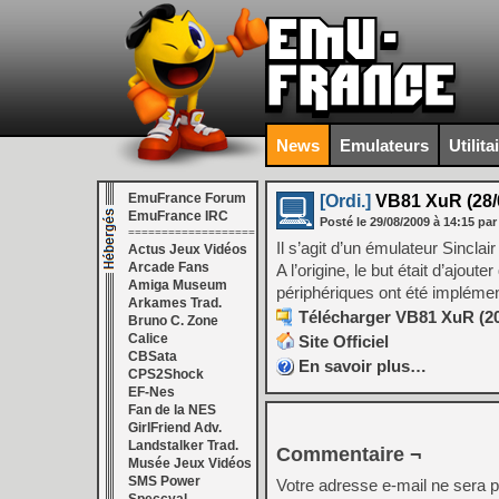
News
Emulateurs
Utilita
EmuFrance Forum
[Ordi.]
VB81 XuR (28/
EmuFrance IRC
Posté le
29/08/2009
à
14:15
par
===================
Il s’agit d’un émulateur Sincl
Actus Jeux Vidéos
Arcade Fans
A l’origine, le but était d’ajo
Amiga Museum
périphériques ont été implément
Arkames Trad.
Télécharger VB81 XuR (20
Bruno C. Zone
Calice
Site Officiel
CBSata
En savoir plus…
CPS2Shock
EF-Nes
Fan de la NES
GirlFriend Adv.
Landstalker Trad.
Commentaire ¬
Musée Jeux Vidéos
SMS Power
Votre adresse e-mail ne sera p