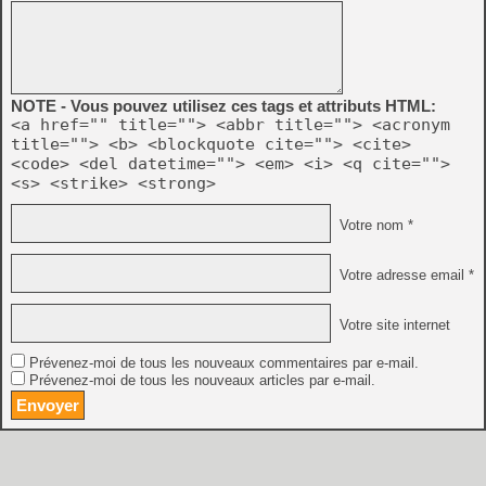
NOTE - Vous pouvez utilisez ces tags et attributs HTML:
<a href="" title=""> <abbr title=""> <acronym
title=""> <b> <blockquote cite=""> <cite>
<code> <del datetime=""> <em> <i> <q cite="">
<s> <strike> <strong>
Votre nom *
Votre adresse email *
Votre site internet
Prévenez-moi de tous les nouveaux commentaires par e-mail.
Prévenez-moi de tous les nouveaux articles par e-mail.