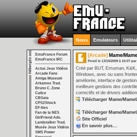
News
Emulateurs
Utilita
EmuFrance Forum
[Arcade]
Mame/MameUI
EmuFrance IRC
Posté le
13/10/2009
à
16:07
par
===================
Créé par BUT, Emuman, K&K, S
Actus Jeux Vidéos
Arcade Fans
Windows, avec ou sans frontend.
Amiga Museum
améliorée, interface de gesti
Arkames Trad.
meilleure gestions des contrôl
Bruno C. Zone
correctifs et de drivers additi
Calice
CBSata
Télécharger Mame/MameUI 
CPS2Shock
EF-Nes
Télécharger Mame/MameUI 
Fan de la NES
GirlFriend Adv.
Site Officiel
Landstalker Trad.
En savoir plus…
Musée Jeux Vidéos
SMS Power