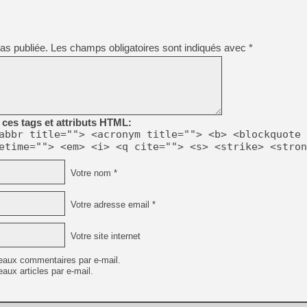
[Mo5] DOOM arrive en cart
[GK] Bethesda fête les 30 
[GK] Roblox : l'action en B
as publiée.
Les champs obligatoires sont indiqués avec
*
[GK] Agenda - GeForce NOW
[GK] Devolver Digital en a 
[LS] [PS5] ps5-y2jb-autolo
[GK] Pourquoi Marvel Tokon 
ces tags et attributs HTML:
[GK] Test : Restory : Chill
abbr title=""> <acronym title=""> <b> <blockquote 
[GK] GTA 6 : Rockstar Games
etime=""> <em> <i> <q cite=""> <s> <strike> <stron
[GK] Hot Wheels Infinite Rus
[GK] Mémoire cash - Secret 
[GK] Résultats Nintendo : 
Votre nom *
[GK] Déjà des dégraissage
Votre adresse email *
[GK] "Vous ne serez jamais
Votre site internet
eaux commentaires par e-mail.
aux articles par e-mail.