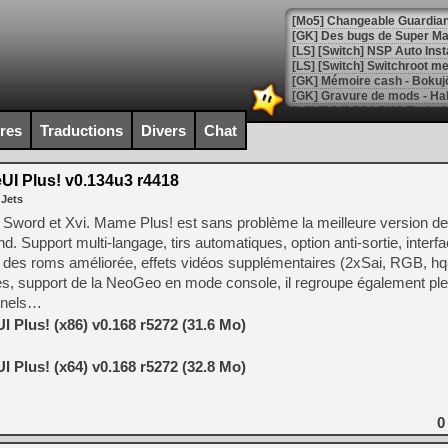
[Mo5] Changeable Guardian 
[GK] Des bugs de Super Mar
[LS] [Switch] NSP Auto Inst
ires
Traductions
Divers
Chat
[GK] La saga horrifique Am
 Plus! v0.134u3 r4418
 Jets
[GK] Le portage de Super M
word et Xvi. Mame Plus! est sans problème la meilleure version 
[Mo5] Le jeu de course fut
 Support multi-langage, tirs automatiques, option anti-sortie, interfa
[GK] Guillermo del Toro ado
on des roms améliorée, effets vidéos supplémentaires (2xSai, RGB, 
[LTF] Eté 2026 - Séquence 
es, support de la NeoGeo en mode console, il regroupe également ple
onnels…
[GK] Mistfall Hunter : déjà 
[GK] Wo Long 2 évolue avec
Plus! (x86) v0.168 r5272 (31.6 Mo)
[GK] Crossfire : un TPS à 100
[LS] [PS5] Premiers signes 
Plus! (x64) v0.168 r5272 (32.8 Mo)
0