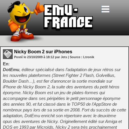
Nicky Boom 2 sur iPhones
Posté le
23/10/2009
à
18:12
par Jets
| Source :
Ltronik
En
:
DotEmu
, éditeur spécialisé dans l’adaptation de jeux rétros sur
les nouvelles plateformes (Street Fighter 2 Flash, Golvellius,
Boulder Dash…), est fier d’annoncer la sortie mondiale sur
iPhone de Nicky Boom 2, la suite des aventures du petit héros
éponyme. Nicky Boom est un jeu de plates-formes qui
accompagne dans ses péripéties le petit personnage éponyme
des années 90, et fut classé dans le TOP50 de l’AppStore de
nombreux pays lors de sa sortie en 2008. Fort du succès de cette
adaptation, DotEmu enrichit son répertoire avec le deuxième
opus des aventures de Nicky. Originellement édité sur Amiga et
DOS en 1993 par Microïds, Nicky 2 sera très prochainement