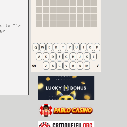
cite="">
g>