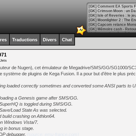
[GK] Comment EA Sports FC
[GK] Crimson Moon : un Dark
[GK] Isle of Reveries : le j
[GK] Moonlighter 2 : The En
[GK] Capcom relance Monste
ires
Traductions
Divers
Chat
[Mo5] Deux inédits du Virtu
[GK] Le beat'em up The Walk
971
 Jets
[GK] Endless Legend 2 : enf
auteur de Nugen), cet émulateur de Megadrive/SMS/GG/SG1000/SC30
 le système de plugins de Kega Fusion. Il a pour but d’être le plus préc
[LS] [PS5] Le WebKit Userl
being loaded correctly sometimes and converted some ANSI parts to 
 loading a Genesis game after SMS/GG.
[GK] Oubliez Crazy Taxi, S
 SuperHQ is toggled during SMS/GG.
[LS] [Switch] NSZ 5.0.0 es
Save/Load State As was selected.
build crashing on Athlon64.
[GK] No More Room in Hell 2
on Windows Vista/7.
[GK] Un chatbot Atelier Ryz
g in bonus stage.
VDP debugger.
(source: emu-france.com)
[GK] Mémoire cash - Splatte