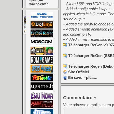
Speccyal
– Altered 68k and VDP timings a
Wakoo-enter
– Added configurable lowpass fil
applied when in HQ mode. The oth
sound output.
– Added the ability to choose 
– Added smooth animation (aka i
and closer to TV.
– Added « .md » extension to t
Télécharger ReGen v0.972
Télécharger ReGen (SSE2)
Télécharger Regen (Debug
Site Officiel
En savoir plus…
Commentaire ¬
Votre adresse e-mail ne sera p