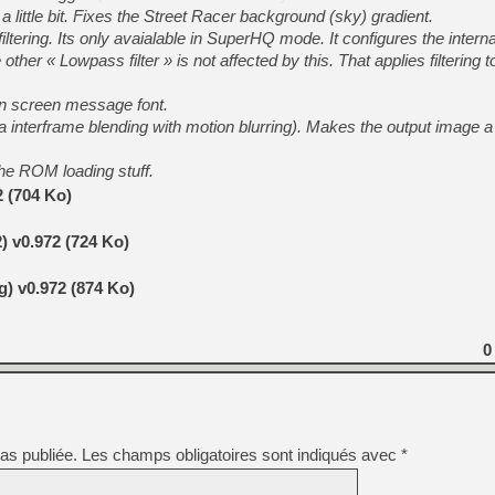
[GK] Nvidia : le prix des 
 little bit. Fixes the Street Racer background (sky) gradient.
[GK] Suikoden Star Leap : 
tering. Its only avaialable in SuperHQ mode. It configures the internal 
er « Lowpass filter » is not affected by this. That applies filtering to
[Mo5] La mini borne d’arc
[GK] Atari renoue avec les 
[GK] Le studio de FIFA Worl
on screen message font.
[GK] La PlayStation 1 en L
nterframe blending with motion blurring). Makes the output image a lit
[GK] Dawn of War 4 : les Né
[GK] CloverPit : l'héritier
he ROM loading stuff.
[GK] Stellar Blade : Blood R
 (704 Ko)
[GK] Palworld Online est a
[GK] Wuchang 2 : le souls-l
 v0.972 (724 Ko)
[GK] Test : Big Walk est le 
[GK] Starsand Island : la si
) v0.972 (874 Ko)
[GK] Dan Houser (GTA) défe
0
as publiée.
Les champs obligatoires sont indiqués avec
*