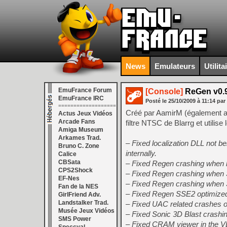
News
Emulateurs
Utilita
EmuFrance Forum
[Console]
ReGen v0.
EmuFrance IRC
Posté le
25/10/2009
à
11:14
par
===================
Créé par AamirM (également 
Actus Jeux Vidéos
Arcade Fans
filtre NTSC de Blarrg et utilise
Amiga Museum
Arkames Trad.
– Fixed localization DLL not 
Bruno C. Zone
internally.
Calice
CBSata
– Fixed Regen crashing when
CPS2Shock
– Fixed Regen crashing when
EF-Nes
– Fixed Regen crashing when 
Fan de la NES
– Fixed Regen SSE2 optimized 
GirlFriend Adv.
Landstalker Trad.
– Fixed UAC related crashes 
Musée Jeux Vidéos
– Fixed Sonic 3D Blast crashin
SMS Power
– Fixed CRAM viewer in the 