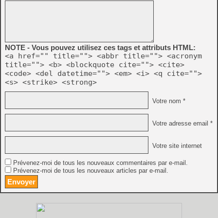
NOTE - Vous pouvez utilisez ces tags et attributs HTML:
<a href="" title=""> <abbr title=""> <acronym
title=""> <b> <blockquote cite=""> <cite>
<code> <del datetime=""> <em> <i> <q cite="">
<s> <strike> <strong>
Votre nom *
Votre adresse email *
Votre site internet
Prévenez-moi de tous les nouveaux commentaires par e-mail.
Prévenez-moi de tous les nouveaux articles par e-mail.