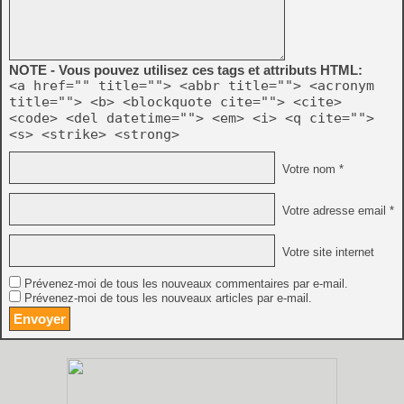
NOTE - Vous pouvez utilisez ces tags et attributs HTML:
<a href="" title=""> <abbr title=""> <acronym
title=""> <b> <blockquote cite=""> <cite>
<code> <del datetime=""> <em> <i> <q cite="">
<s> <strike> <strong>
Votre nom *
Votre adresse email *
Votre site internet
Prévenez-moi de tous les nouveaux commentaires par e-mail.
Prévenez-moi de tous les nouveaux articles par e-mail.