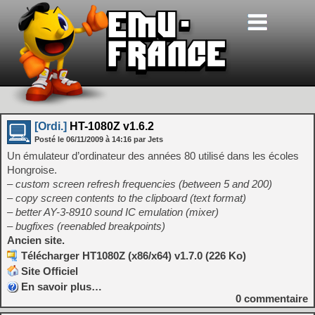
[Ordi.]
HT-1080Z v1.6.2
Posté le
06/11/2009
à
14:16
par Jets
Un émulateur d’ordinateur des années 80 utilisé dans les écoles
Hongroise.
– custom screen refresh frequencies (between 5 and 200)
– copy screen contents to the clipboard (text format)
– better AY-3-8910 sound IC emulation (mixer)
– bugfixes (reenabled breakpoints)
Ancien site.
Télécharger HT1080Z (x86/x64) v1.7.0 (226 Ko)
Site Officiel
En savoir plus…
0
commentaire