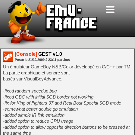
[Console]
GEST v1.0
Posté le
21/12/2009
à
23:11
par Jets
Un émulateur GameBoy N&B/Color développé en C/C++ par TM.
La partie graphique et sonore sont
basés sur VisualBoyAdvance.
-fixed random speedup bug
-fixed GBC with initial SGB border not working
-fix for King of Fighters 97 and Real Bout Special SGB mode
-somewhat better double gb emulation
-added simple IR link emulation
-added option to reduce CPU usage
-added option to allow opposite direction buttons to be pressed at
the same time