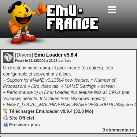
[Divers]
Emu Loader v5.8.4
Posté le
26/12/2009
à
23:28
par Jets
Un frontend hyper complet pour mame (ou autres), très
configurable et souvent mis à jour.
– Support for MAME v0.135u4 new feature: « Number of
Processors » (3rd video tab, « MAME Settings » screen,
« Performance ») In Emu Loader, this feature lists all CPUs that
Windows detects. Info taken from Windows registry:
« HKEY_LOCAL_MACHINEHARDWAREDESCRIPTIONSystemCent
Télécharger Emuloader v8.9.4 (32.8 Mo)
Site Officiel
En savoir plus…
0
commentaire