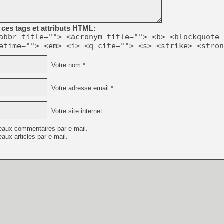
[GK] Déjà des dégraissage
[Mo5] Brickboy cherche à r
[GK] Minecraft et ses « Gra
ces tags et attributs HTML:
abbr title=""> <acronym title=""> <b> <blockquote 
[GK] Beast of Reincarnation
etime=""> <em> <i> <q cite=""> <s> <strike> <stron
[GK] Ubisoft : fin de parti
[GK] Mémoire cash - Metroid
[GK] Dan Houser (GTA) défe
Votre nom *
[GK] Comment EA Sports FC
[GK] Crimson Moon : un Dark
[GK] Isle of Reveries : le j
Votre adresse email *
[GK] Moonlighter 2 : The En
[GK] Capcom relance Monste
Votre site internet
eaux commentaires par e-mail.
aux articles par e-mail.
[Mo5] Deux inédits du Virtu
[GK] Le beat'em up The Walk
[LTF] Eté 2026 - Séquence 