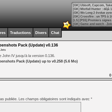
[GK] Mistfall Hunter : déjà 
[GK] Wo Long 2 évolue avec
[GK] Crossfire : un TPS à 100
[LS] [PS5] Premiers signes 
ires
Traductions
Divers
Chat
enshots Pack (Update) v0.136
[Mo5] DOOM arrive en cart
 Jets
[GK] Bethesda fête les 30 
[GK] Roblox : l'action en B
 John IV jusqu’à la version 0.136.
nshots Pack (Update) up to v0.258 (5.6 Mo)
[GK] Agenda - GeForce NOW
[GK] Devolver Digital en a 
0
[LS] [PS5] ps5-y2jb-autolo
[GK] Pourquoi Marvel Tokon 
[GK] Test : Restory : Chill
[GK] GTA 6 : Rockstar Games
as publiée.
Les champs obligatoires sont indiqués avec
*
[GK] Hot Wheels Infinite Rus
[GK] Mémoire cash - Secret 
[GK] Résultats Nintendo : 