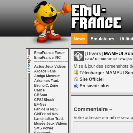
News
Emulateurs
Utilita
EmuFrance Forum
[Divers]
MAMEUI Scre
EmuFrance IRC
Posté le
01/01/2010
à
12:49
par
===================
Mise à jour des screenshots de
Actus Jeux Vidéos
Arcade Fans
Télécharger MAMEUI Scree
Amiga Museum
Site Officiel
Arkames Trad.
En savoir plus…
Bruno C. Zone
Calice
CBSata
CPS2Shock
EF-Nes
Commentaire ¬
Fan de la NES
GirlFriend Adv.
Votre adresse e-mail ne sera p
Landstalker Trad.
Musée Jeux Vidéos
SMS Power