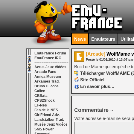
News
Emulateurs
Utilita
EmuFrance Forum
[Arcade]
WolfMame v
EmuFrance IRC
Posté le
01/01/2010
à
13:07
par
===================
Build de Mame qui empêche toute
Actus Jeux Vidéos
Arcade Fans
Télécharger WolfMAME (64
Amiga Museum
Site Officiel
Arkames Trad.
En savoir plus…
Bruno C. Zone
Calice
CBSata
CPS2Shock
EF-Nes
Commentaire ¬
Fan de la NES
GirlFriend Adv.
Votre adresse e-mail ne sera p
Landstalker Trad.
Musée Jeux Vidéos
SMS Power