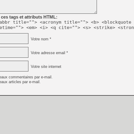
[GK] Beast of Reincarnation
[GK] Ubisoft : fin de parti
[GK] Mémoire cash - Metroid
[GK] Dan Houser (GTA) défe
ces tags et attributs HTML:
[GK] Comment EA Sports FC
abbr title=""> <acronym title=""> <b> <blockquote 
[GK] Crimson Moon : un Dark
etime=""> <em> <i> <q cite=""> <s> <strike> <stron
[GK] Isle of Reveries : le j
[GK] Moonlighter 2 : The En
[GK] Capcom relance Monste
Votre nom *
Votre adresse email *
[Mo5] Deux inédits du Virtu
[GK] Le beat'em up The Walk
Votre site internet
[GK] Endless Legend 2 : enf
eaux commentaires par e-mail.
aux articles par e-mail.
[LS] [PS5] Premiers signes 