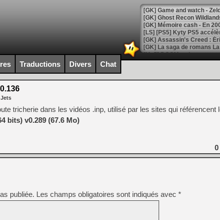
[Mo5] DOOM arrive en cart
[GK] Bethesda fête les 30 
ires
Traductions
Divers
Chat
[GK] Roblox : l'action en B
0.136
[GK] Agenda - GeForce NOW
 Jets
[GK] Devolver Digital en a 
 tricherie dans les vidéos .inp, utilisé par les sites qui référencent 
 bits) v0.289 (67.6 Mo)
[LS] [PS5] ps5-y2jb-autolo
[GK] Pourquoi Marvel Tokon 
[GK] Test : Restory : Chill
0
[GK] GTA 6 : Rockstar Games
[GK] Hot Wheels Infinite Rus
[GK] Mémoire cash - Secret 
[GK] Résultats Nintendo : 
[GK] Déjà des dégraissage
as publiée.
Les champs obligatoires sont indiqués avec
*
[Mo5] Brickboy cherche à r
[GK] Minecraft et ses « Gra