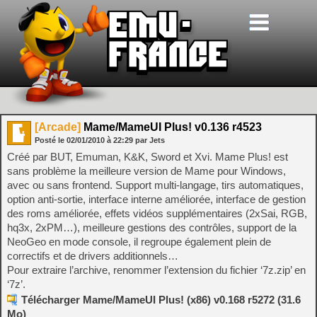
[Arcade]
Mame/MameUI Plus! v0.136 r4523
Posté le
02/01/2010
à
22:29
par Jets
Créé par BUT, Emuman, K&K, Sword et Xvi. Mame Plus! est
sans problème la meilleure version de Mame pour Windows,
avec ou sans frontend. Support multi-langage, tirs automatiques,
option anti-sortie, interface interne améliorée, interface de gestion
des roms améliorée, effets vidéos supplémentaires (2xSai, RGB,
hq3x, 2xPM…), meilleure gestions des contrôles, support de la
NeoGeo en mode console, il regroupe également plein de
correctifs et de drivers additionnels…
Pour extraire l’archive, renommer l’extension du fichier ‘7z.zip’ en
‘7z’.
Télécharger Mame/MameUI Plus! (x86) v0.168 r5272 (31.6
Mo)