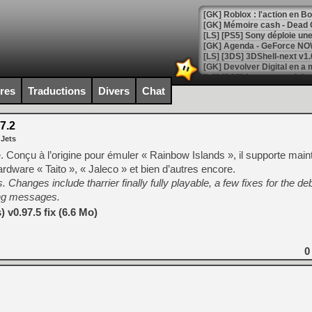
[GK] Roblox : l'action en B
[GK] Agenda - GeForce NOW
[GK] Devolver Digital en a 
[LS] [PS5] ps5-y2jb-autolo
ires
Traductions
Divers
Chat
[GK] Pourquoi Marvel Tokon 
[GK] Test : Restory : Chill
7.2
[GK] GTA 6 : Rockstar Games
 Jets
[GK] Hot Wheels Infinite Rus
[GK] Mémoire cash - Secret 
 Conçu à l’origine pour émuler « Rainbow Islands », il supporte main
[GK] Résultats Nintendo : 
rdware « Taito », « Jaleco » et bien d’autres encore.
s. Changes include tharrier finally fully playable, a few fixes for the d
[GK] Déjà des dégraissage
ng messages.
[Mo5] Brickboy cherche à r
 v0.97.5 fix (6.6 Mo)
[GK] Minecraft et ses « Gra
[GK] Beast of Reincarnation
[GK] Ubisoft : fin de parti
0
[GK] Mémoire cash - Metroid
[GK] Dan Houser (GTA) défe
[GK] Comment EA Sports FC
[GK] Crimson Moon : un Dark
[GK] Isle of Reveries : le j
[GK] Moonlighter 2 : The En