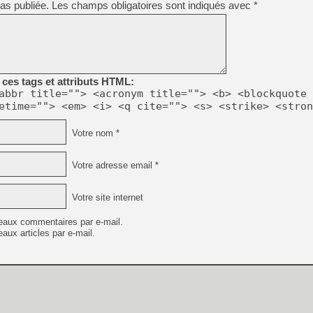
as publiée.
Les champs obligatoires sont indiqués avec
*
[GK] Capcom relance Monste
[Mo5] Deux inédits du Virtu
[GK] Le beat'em up The Walk
ces tags et attributs HTML:
[GK] Endless Legend 2 : enf
abbr title=""> <acronym title=""> <b> <blockquote 
etime=""> <em> <i> <q cite=""> <s> <strike> <stron
[LS] [PS5] Le WebKit Userl
Votre nom *
Votre adresse email *
[GK] Oubliez Crazy Taxi, S
[LS] [Switch] NSZ 5.0.0 es
Votre site internet
[GK] Bethesda fête les 30 
eaux commentaires par e-mail.
aux articles par e-mail.