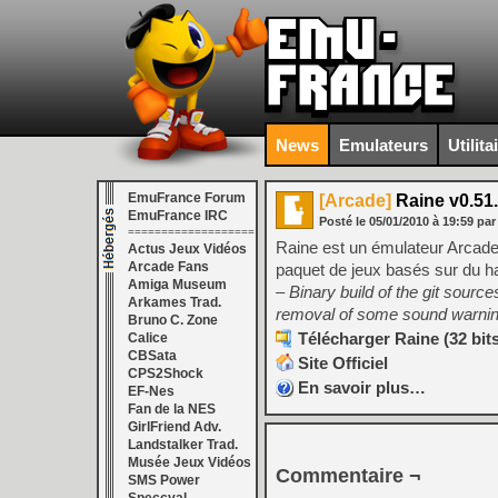
News
Emulateurs
Utilita
EmuFrance Forum
[Arcade]
Raine v0.51.
EmuFrance IRC
Posté le
05/01/2010
à
19:59
par
===================
Raine est un émulateur Arcade.
Actus Jeux Vidéos
Arcade Fans
paquet de jeux basés sur du ha
Amiga Museum
– Binary build of the git source
Arkames Trad.
removal of some sound warni
Bruno C. Zone
Télécharger Raine (32 bits)
Calice
CBSata
Site Officiel
CPS2Shock
En savoir plus…
EF-Nes
Fan de la NES
GirlFriend Adv.
Landstalker Trad.
Musée Jeux Vidéos
Commentaire ¬
SMS Power