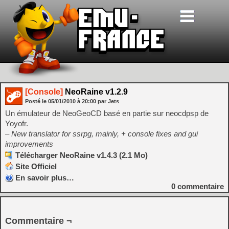
[Console]
NeoRaine v1.2.9
Posté le
05/01/2010
à
20:00
par Jets
Un émulateur de NeoGeoCD basé en partie sur neocdpsp de
Yoyofr.
– New translator for ssrpg, mainly, + console fixes and gui
improvements
Télécharger NeoRaine v1.4.3 (2.1 Mo)
Site Officiel
En savoir plus…
0
commentaire
Commentaire ¬