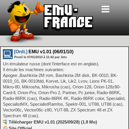
[Ordi.]
EMU v1.01 (06/01/10)
Posté le
07/01/2010
à
11:42
par Jets
Un émulateur russe (dont l’interface est en anglais).
Il émule les machines suivantes:
Apogee ,Bashkiria-2M rom, Bashkiria-2M disk, BK-0010, BK-
0010_01, BK-0010fdd, Korvet, Lik, Lik2, Lvov, Lions PK-01,
Mikro-80, Mikrosha, Mikrosha (cas), Orion-128, Orion-128z80-
Card-ll, Orion-Pro, Orion-Pro 2, Partner, Pc junior, Radio-86RK,
Radio-86RK (cas), Radio-86RK 4K, Radio-86RK color, Specialist,
SpecialistMX, SpecialistRamfos, Spektr-001, UT88, UT88 (cas),
Vector06c, Vector06c-z80, YUT-88, ZX Spectrum 48 et ZX
Spectrum 48 (cas).
Télécharger EMU v1.01 (2025/09/28) (1.8 Mo)
Site Officiel