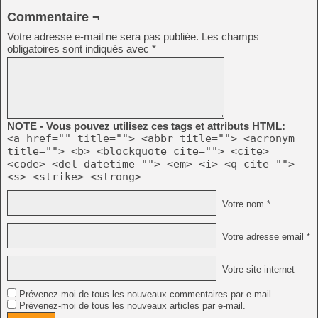
Commentaire ¬
Votre adresse e-mail ne sera pas publiée.
Les champs
obligatoires sont indiqués avec
*
NOTE - Vous pouvez utilisez ces tags et attributs HTML:
<a href="" title=""> <abbr title=""> <acronym
title=""> <b> <blockquote cite=""> <cite>
<code> <del datetime=""> <em> <i> <q cite="">
<s> <strike> <strong>
Votre nom *
Votre adresse email *
Votre site internet
Prévenez-moi de tous les nouveaux commentaires par e-mail.
Prévenez-moi de tous les nouveaux articles par e-mail.