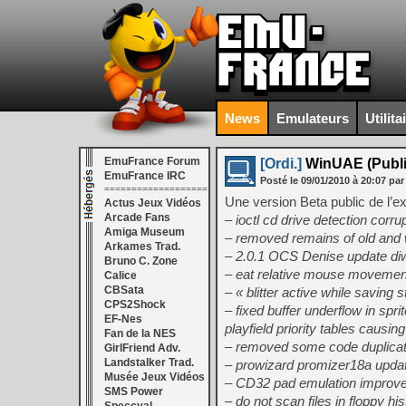
News
Emulateurs
Utilita
EmuFrance Forum
[Ordi.]
WinUAE (Public
EmuFrance IRC
Posté le
09/01/2010
à
20:07
par
===================
Une version Beta public de l’
Actus Jeux Vidéos
Arcade Fans
– ioctl cd drive detection cor
Amiga Museum
– removed remains of old and
Arkames Trad.
– 2.0.1 OCS Denise update diw
Bruno C. Zone
– eat relative mouse movement
Calice
CBSata
– « blitter active while saving 
CPS2Shock
– fixed buffer underflow in sprit
EF-Nes
playfield priority tables caus
Fan de la NES
– removed some code duplicati
GirlFriend Adv.
Landstalker Trad.
– prowizard promizer18a updat
Musée Jeux Vidéos
– CD32 pad emulation improve
SMS Power
– do not scan files in floppy h