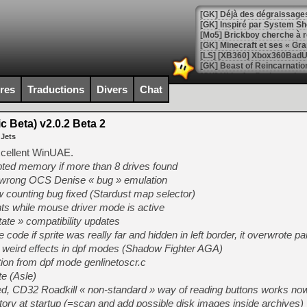
[GK] Déjà des dégraissage
[Mo5] Brickboy cherche à r
[GK] Minecraft et ses « Gra
[GK] Beast of Reincarnation
[GK] Ubisoft : fin de parti
[GK] Mémoire cash - Metroid
ires
Traductions
Divers
Chat
[GK] Dan Houser (GTA) défe
[GK] Comment EA Sports FC
[GK] Crimson Moon : un Dark
 Beta) v2.0.2 Beta 2
[GK] Isle of Reveries : le j
 Jets
[GK] Moonlighter 2 : The En
[GK] Capcom relance Monste
excellent WinUAE.
rupted memory if more than 8 drives found
 wrong OCS Denise « bug » emulation
 counting bug fixed (Stardust map selector)
[Mo5] Deux inédits du Virtu
s while mouse driver mode is active
[GK] Le beat'em up The Walk
state » compatibility updates
[GK] Endless Legend 2 : enf
e code if sprite was really far and hidden in left border, it overwrote par
ing weird effects in dpf modes (Shadow Fighter AGA)
on from dpf mode genlinetoscr.c
[LS] [PS5] Le WebKit Userl
e (Asle)
d, CD32 Roadkill « non-standard » way of reading buttons works no
istory at startup (=scan and add possible disk images inside archives)