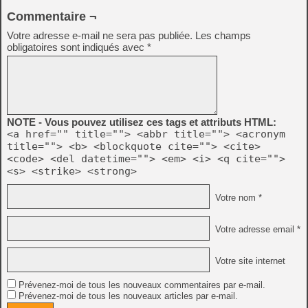
Commentaire ¬
Votre adresse e-mail ne sera pas publiée.
Les champs
obligatoires sont indiqués avec
*
NOTE - Vous pouvez utilisez ces tags et attributs HTML:
<a href="" title=""> <abbr title=""> <acronym
title=""> <b> <blockquote cite=""> <cite>
<code> <del datetime=""> <em> <i> <q cite="">
<s> <strike> <strong>
Votre nom *
Votre adresse email *
Votre site internet
Prévenez-moi de tous les nouveaux commentaires par e-mail.
Prévenez-moi de tous les nouveaux articles par e-mail.