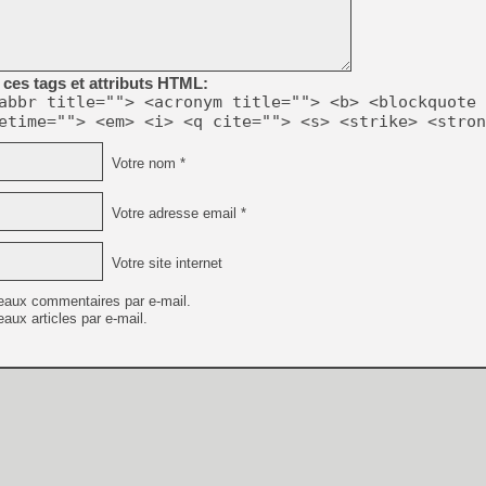
[LS] [PS5] Le WebKit Userl
ces tags et attributs HTML:
abbr title=""> <acronym title=""> <b> <blockquote 
etime=""> <em> <i> <q cite=""> <s> <strike> <stron
[GK] Oubliez Crazy Taxi, S
[LS] [Switch] NSZ 5.0.0 es
Votre nom *
[GK] No More Room in Hell 2
Votre adresse email *
[GK] Un chatbot Atelier Ryz
[GK] Mémoire cash - Splatte
Votre site internet
[GK] Nvidia : le prix des 
[GK] Suikoden Star Leap : 
eaux commentaires par e-mail.
[Mo5] La mini borne d’arc
aux articles par e-mail.