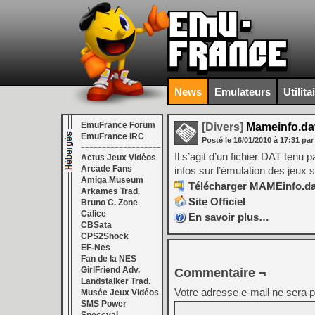
News
Emulateurs
Utilita
EmuFrance Forum
[Divers]
Mameinfo.dat
EmuFrance IRC
Posté le
16/01/2010
à
17:31
par
===================
Il s’agit d’un fichier DAT ten
Actus Jeux Vidéos
Arcade Fans
infos sur l’émulation des jeux
Amiga Museum
Télécharger MAMEinfo.dat
Arkames Trad.
Site Officiel
Bruno C. Zone
Calice
En savoir plus…
CBSata
CPS2Shock
EF-Nes
Fan de la NES
GirlFriend Adv.
Commentaire ¬
Landstalker Trad.
Votre adresse e-mail ne sera p
Musée Jeux Vidéos
SMS Power