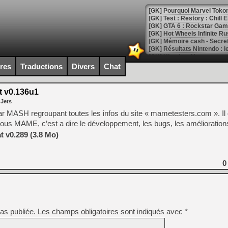
[GK] Pourquoi Marvel Tokon 
[GK] Test : Restory : Chill
[GK] GTA 6 : Rockstar Games
[GK] Hot Wheels Infinite Rus
[GK] Mémoire cash - Secret 
[GK] Résultats Nintendo : 
[GK] Déjà des dégraissage
ires
Traductions
Divers
Chat
[Mo5] Brickboy cherche à r
[GK] Minecraft et ses « Gra
 v0.136u1
 Jets
[GK] Beast of Reincarnation
[GK] Ubisoft : fin de parti
u par MASH regroupant toutes les infos du site « mametesters.com ». I
[GK] Mémoire cash - Metroid
 sous MAME, c’est a dire le développement, les bugs, les améliorati
[GK] Dan Houser (GTA) défe
[GK] Comment EA Sports FC
 v0.289 (3.8 Mo)
[GK] Crimson Moon : un Dark
[GK] Isle of Reveries : le j
[GK] Moonlighter 2 : The En
0
[GK] Capcom relance Monste
[Mo5] Deux inédits du Virtu
[GK] Le beat'em up The Walk
as publiée.
Les champs obligatoires sont indiqués avec
*
[GK] Endless Legend 2 : enf