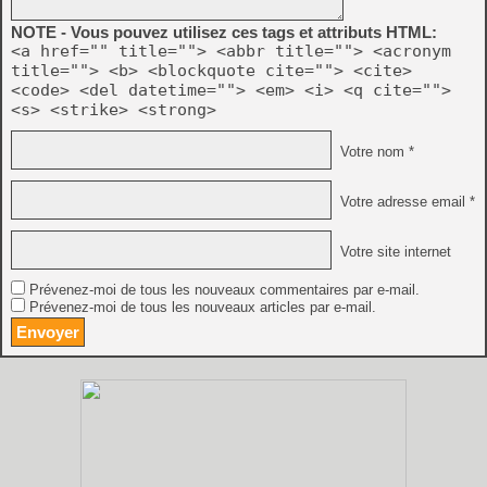
NOTE - Vous pouvez utilisez ces tags et attributs HTML:
<a href="" title=""> <abbr title=""> <acronym
title=""> <b> <blockquote cite=""> <cite>
<code> <del datetime=""> <em> <i> <q cite="">
<s> <strike> <strong>
Votre nom *
Votre adresse email *
Votre site internet
Prévenez-moi de tous les nouveaux commentaires par e-mail.
Prévenez-moi de tous les nouveaux articles par e-mail.