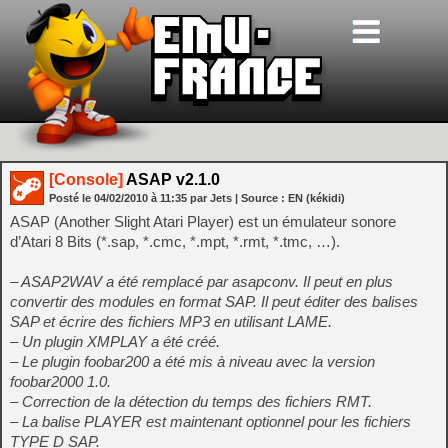
[Console]
ASAP v2.1.0
Posté le
04/02/2010
à
11:35
par Jets
| Source :
EN (kékidi)
ASAP (Another Slight Atari Player) est un émulateur sonore
d’Atari 8 Bits (*.sap, *.cmc, *.mpt, *.rmt, *.tmc, …).
– ASAP2WAV a été remplacé par asapconv. Il peut en plus
convertir des modules en format SAP. Il peut éditer des balises
SAP et écrire des fichiers MP3 en utilisant LAME.
– Un plugin XMPLAY a été créé.
– Le plugin foobar200 a été mis à niveau avec la version
foobar2000 1.0.
– Correction de la détection du temps des fichiers RMT.
– La balise PLAYER est maintenant optionnel pour les fichiers
TYPE D SAP.