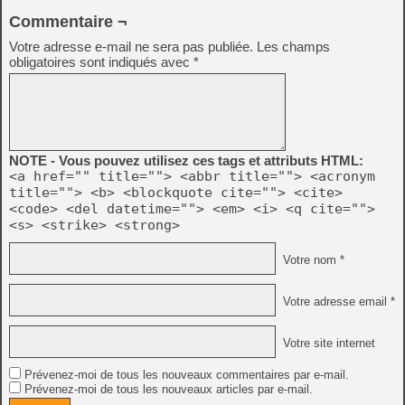
Commentaire ¬
Votre adresse e-mail ne sera pas publiée.
Les champs
obligatoires sont indiqués avec
*
NOTE - Vous pouvez utilisez ces tags et attributs HTML:
<a href="" title=""> <abbr title=""> <acronym
title=""> <b> <blockquote cite=""> <cite>
<code> <del datetime=""> <em> <i> <q cite="">
<s> <strike> <strong>
Votre nom *
Votre adresse email *
Votre site internet
Prévenez-moi de tous les nouveaux commentaires par e-mail.
Prévenez-moi de tous les nouveaux articles par e-mail.