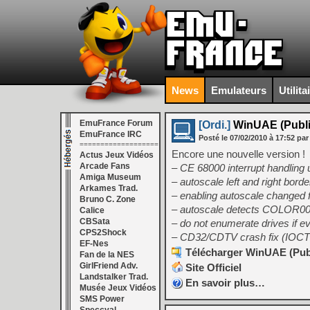
News
Emulateurs
Utilita
EmuFrance Forum
[Ordi.]
WinUAE (Public
EmuFrance IRC
Posté le
07/02/2010
à
17:52
par
===================
Encore une nouvelle version !
Actus Jeux Vidéos
Arcade Fans
– CE 68000 interrupt handlin
Amiga Museum
– autoscale left and right bord
Arkames Trad.
– enabling autoscale changed f
Bruno C. Zone
– autoscale detects COLOR00 (
Calice
CBSata
– do not enumerate drives if eve
CPS2Shock
– CD32/CDTV crash fix (IOCT
EF-Nes
Télécharger WinUAE (Publi
Fan de la NES
GirlFriend Adv.
Site Officiel
Landstalker Trad.
En savoir plus…
Musée Jeux Vidéos
SMS Power