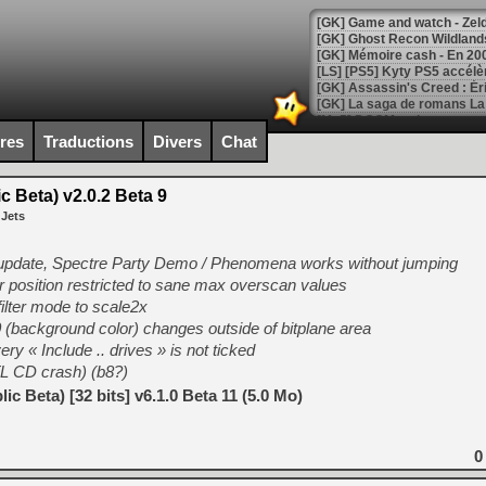
[Mo5] DOOM arrive en cart
[GK] Bethesda fête les 30 
ires
Traductions
Divers
Chat
[GK] Roblox : l'action en B
 Beta) v2.0.2 Beta 9
[GK] Agenda - GeForce NOW
 Jets
[GK] Devolver Digital en a 
g update, Spectre Party Demo / Phenomena works without jumping
[LS] [PS5] ps5-y2jb-autolo
er position restricted to sane max overscan values
[GK] Pourquoi Marvel Tokon 
ilter mode to scale2x
[GK] Test : Restory : Chill
background color) changes outside of bitplane area
[GK] GTA 6 : Rockstar Games
ry « Include .. drives » is not ticked
[GK] Hot Wheels Infinite Rus
[GK] Mémoire cash - Secret 
L CD crash) (b8?)
[GK] Résultats Nintendo : 
c Beta) [32 bits] v6.1.0 Beta 11 (5.0 Mo)
[GK] Déjà des dégraissage
[Mo5] Brickboy cherche à r
0
[GK] Minecraft et ses « Gra