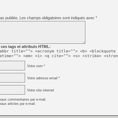
[GK] Beast of Reincarnation
[GK] Ubisoft : fin de parti
[GK] Mémoire cash - Metroid
[GK] Dan Houser (GTA) défe
as publiée.
Les champs obligatoires sont indiqués avec
*
[GK] Comment EA Sports FC
[GK] Crimson Moon : un Dark
[GK] Isle of Reveries : le j
[GK] Moonlighter 2 : The En
[GK] Capcom relance Monste
ces tags et attributs HTML:
abbr title=""> <acronym title=""> <b> <blockquote 
[Mo5] Deux inédits du Virtu
etime=""> <em> <i> <q cite=""> <s> <strike> <stron
[GK] Le beat'em up The Walk
[GK] Endless Legend 2 : enf
Votre nom *
Votre adresse email *
[LS] [PS5] Premiers signes 
Votre site internet
eaux commentaires par e-mail.
aux articles par e-mail.