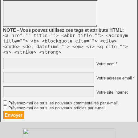
NOTE - Vous pouvez utilisez ces tags et attributs HTML:
<a href="" title=""> <abbr title=""> <acronym
title=""> <b> <blockquote cite=""> <cite>
<code> <del datetime=""> <em> <i> <q cite="">
<s> <strike> <strong>
Votre nom *
Votre adresse email *
Votre site internet
Prévenez-moi de tous les nouveaux commentaires par e-mail.
Prévenez-moi de tous les nouveaux articles par e-mail.