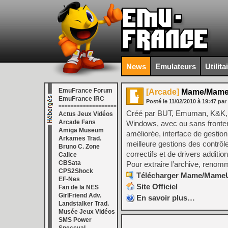
News
Emulateurs
Utilita
EmuFrance Forum
[Arcade]
Mame/MameUI
EmuFrance IRC
Posté le
11/02/2010
à
19:47
par
===================
Créé par BUT, Emuman, K&K, S
Actus Jeux Vidéos
Arcade Fans
Windows, avec ou sans frontend.
Amiga Museum
améliorée, interface de gesti
Arkames Trad.
meilleure gestions des contrôl
Bruno C. Zone
correctifs et de drivers additi
Calice
CBSata
Pour extraire l’archive, renomme
CPS2Shock
Télécharger Mame/MameUI 
EF-Nes
Site Officiel
Fan de la NES
GirlFriend Adv.
En savoir plus…
Landstalker Trad.
Musée Jeux Vidéos
SMS Power