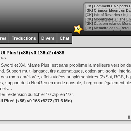
[GK] Comment EA Sports FC
[GK] Crimson Moon : un Dark
[GK] Isle of Reveries : le j
[GK] Moonlighter 2 : The En
[GK] Capcom relance Monste
ires
Traductions
Divers
Chat
[Mo5] Deux inédits du Virtu
[GK] Le beat'em up The Walk
 Plus! (x86) v0.136u2 r4588
 Jets
[GK] Endless Legend 2 : enf
word et Xvi. Mame Plus! est sans problème la meilleure version 
 Support multi-langage, tirs automatiques, option anti-sortie, interfa
on des roms améliorée, effets vidéos supplémentaires (2xSai, RGB, 
[LS] [PS5] Le WebKit Userl
es, support de la NeoGeo en mode console, il regroupe également ple
onnels…
r l’extension du fichier ‘7z.zip’ en ‘7z’.
[GK] Oubliez Crazy Taxi, S
Plus! (x86) v0.168 r5272 (31.6 Mo)
[LS] [Switch] NSZ 5.0.0 es
[GK] No More Room in Hell 2
0
[GK] Un chatbot Atelier Ryz
[GK] Mémoire cash - Splatte