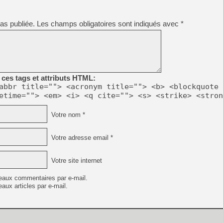
[GK] Nvidia : le prix des 
[GK] Suikoden Star Leap : 
as publiée.
Les champs obligatoires sont indiqués avec
*
[Mo5] La mini borne d’arc
[GK] Atari renoue avec les 
[GK] Le studio de FIFA Worl
[GK] La PlayStation 1 en L
[GK] Dawn of War 4 : les Né
[GK] CloverPit : l'héritier
ces tags et attributs HTML:
[GK] Stellar Blade : Blood R
abbr title=""> <acronym title=""> <b> <blockquote 
[GK] Palworld Online est a
etime=""> <em> <i> <q cite=""> <s> <strike> <stron
[GK] Wuchang 2 : le souls-l
Votre nom *
[GK] Test : Big Walk est le 
[GK] Starsand Island : la si
Votre adresse email *
[GK] Dan Houser (GTA) défe
Votre site internet
eaux commentaires par e-mail.
aux articles par e-mail.