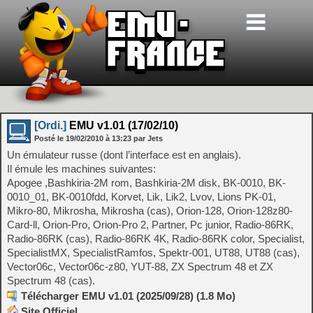
[Ordi.]
EMU v1.01 (17/02/10)
Posté le
19/02/2010
à
13:23
par Jets
Un émulateur russe (dont l’interface est en anglais).
Il émule les machines suivantes:
Apogee ,Bashkiria-2M rom, Bashkiria-2M disk, BK-0010, BK-
0010_01, BK-0010fdd, Korvet, Lik, Lik2, Lvov, Lions PK-01,
Mikro-80, Mikrosha, Mikrosha (cas), Orion-128, Orion-128z80-
Card-ll, Orion-Pro, Orion-Pro 2, Partner, Pc junior, Radio-86RK,
Radio-86RK (cas), Radio-86RK 4K, Radio-86RK color, Specialist,
SpecialistMX, SpecialistRamfos, Spektr-001, UT88, UT88 (cas),
Vector06c, Vector06c-z80, YUT-88, ZX Spectrum 48 et ZX
Spectrum 48 (cas).
Télécharger EMU v1.01 (2025/09/28) (1.8 Mo)
Site Officiel