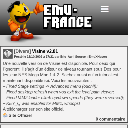
[Divers]
Visine v2.81
Posté le
13/10/2002
à
17:21
par Eric_Aw
| Source :
EmuXHaven
Une nouvelle version de Visine est disponible. Pour ceux qui
l’ignorent, il s’agit d’un éditeur de niveau tournant sous Dos pour
les jeux NES Mega Man 1 & 2. Sachez aussi qu’un tutorial est
maintenant disponible
ici
. Voici les nouveautés :
– Fixed Stage settings -> Advanced menu (ouch!!);
– Fixed desktop refresh when you exit the level path viewer;
– Fixed MM2 ladder climb up/down speeds (they were reversed);
– KEY_Q was enabled for MM1, whoops!
A télécharger sur son site officiel.
Site Officiel
0
commentaire