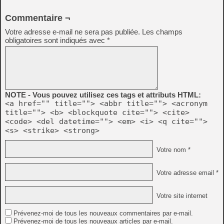
Commentaire ¬
Votre adresse e-mail ne sera pas publiée.
Les champs
obligatoires sont indiqués avec
*
NOTE - Vous pouvez utilisez ces tags et attributs HTML:
<a href="" title=""> <abbr title=""> <acronym
title=""> <b> <blockquote cite=""> <cite>
<code> <del datetime=""> <em> <i> <q cite="">
<s> <strike> <strong>
Votre nom *
Votre adresse email *
Votre site internet
Prévenez-moi de tous les nouveaux commentaires par e-mail.
Prévenez-moi de tous les nouveaux articles par e-mail.