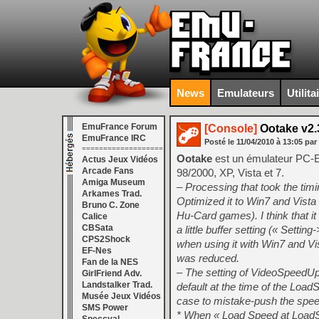
News
Emulateurs
Utilita
EmuFrance Forum
[Console]
Ootake v2.
EmuFrance IRC
Posté le
11/04/2010
à
13:05
par
===================
Ootake
est un émulateur PC-
Actus Jeux Vidéos
Arcade Fans
98/2000, XP, Vista et 7.
Amiga Museum
– Processing that took the tim
Arkames Trad.
Optimized it to Win7 and Vista 
Bruno C. Zone
Hu-Card games). I think that it
Calice
CBSata
a little buffer setting (« Setti
CPS2Shock
when using it with Win7 and Vist
EF-Nes
was reduced.
Fan de la NES
– The setting of VideoSpeedU
GirlFriend Adv.
Landstalker Trad.
default at the time of the Load
Musée Jeux Vidéos
case to mistake-push the spee
SMS Power
* When « Load Speed at LoadSt