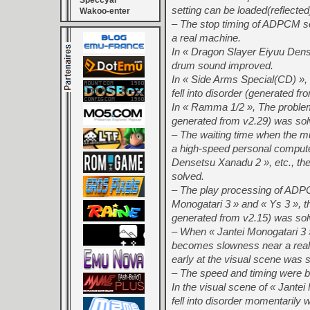
Speccyal
setting can be loaded(reflecte
Wakoo-enter
– The stop timing of ADPCM s
a real machine.
In « Dragon Slayer Eiyuu Denset
drum sound improved.
In « Side Arms Special(CD) », 
fell into disorder (generated f
In « Ramma 1/2 », The problem
generated from v2.29) was sol
– The waiting time when the mu
a high-speed personal compute
Densetsu Xanadu 2 », etc., th
solved.
– The play processing of ADP
Monogatari 3 » and « Ys 3 », t
generated from v2.15) was sol
– When « Jantei Monogatari 3 
becomes slowness near a real
early at the visual scene was 
– The speed and timing were b
In the visual scene of « Jantei
fell into disorder momentarily 