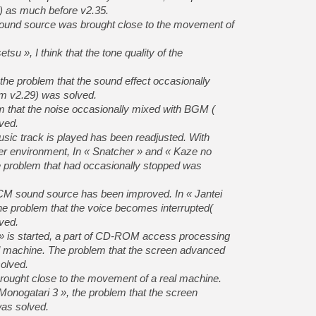
d) as much before v2.35.
[LS] [Switch] NSZ 5.0.0 es
ound source was brought close to the movement of
[GK] No More Room in Hell 2
su », I think that the tone quality of the
[GK] Un chatbot Atelier Ryz
the problem that the sound effect occasionally
[GK] Mémoire cash - Splatte
[GK] Nvidia : le prix des 
rom v2.29) was solved.
[GK] Suikoden Star Leap : 
 that the noise occasionally mixed with BGM (
ved.
[Mo5] La mini borne d’arc
[GK] Atari renoue avec les 
sic track is played has been readjusted. With
[GK] Le studio de FIFA Worl
r environment, In « Snatcher » and « Kaze no
[GK] La PlayStation 1 en L
e problem that had occasionally stopped was
[GK] Dawn of War 4 : les Né
[GK] Mémoire cash - Secret 
CM sound source has been improved. In « Jantei
[GK] Résultats Nintendo : 
he problem that the voice becomes interrupted(
[GK] Déjà des dégraissage
ved.
» is started, a part of CD-ROM access processing
 machine. The problem that the screen advanced
solved.
rought close to the movement of a real machine.
 Monogatari 3 », the problem that the screen
was solved.