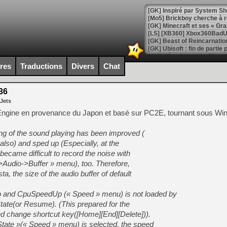
[Mo5] Brickboy cherche à r
[GK] Minecraft et ses « Gra
[GK] Beast of Reincarnation
[GK] Ubisoft : fin de parti
[GK] Mémoire cash - Metroid
[GK] Dan Houser (GTA) défe
ires
Traductions
Divers
Chat
[GK] Comment EA Sports FC
[GK] Crimson Moon : un Dark
[GK] Isle of Reveries : le j
36
[GK] Moonlighter 2 : The En
 Jets
[GK] Capcom relance Monste
Engine en provenance du Japon et basé sur PC2E, tournant sous W
ing of the sound playing has been improved (
[Mo5] Deux inédits du Virtu
also) and sped up (Especially, at the
[GK] Le beat'em up The Walk
 became difficult to record the noise with
ng->Audio->Buffer » menu), too. Therefore,
[GK] Endless Legend 2 : enf
a, the size of the audio buffer of default
p and CpuSpeedUp (« Speed » menu) is not loaded by
[LS] [PS5] Le WebKit Userl
State(or Resume). (This prepared for the
d change shortcut key([Home][End][Delete])).
ate »(« Speed » menu) is selected, the speed
[GK] Oubliez Crazy Taxi, S