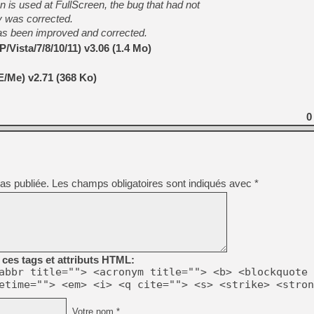
 is used at FullScreen, the bug that had not
y was corrected.
 has been improved and corrected.
/Vista/7/8/10/11) v3.06 (1.4 Mo)
E/Me) v2.71 (368 Ko)
0
as publiée.
Les champs obligatoires sont indiqués avec
*
ces tags et attributs HTML:
abbr title=""> <acronym title=""> <b> <blockquote 
etime=""> <em> <i> <q cite=""> <s> <strike> <stron
Votre nom *