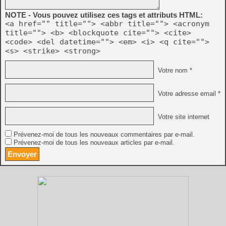
NOTE - Vous pouvez utilisez ces tags et attributs HTML:
<a href="" title=""> <abbr title=""> <acronym
title=""> <b> <blockquote cite=""> <cite>
<code> <del datetime=""> <em> <i> <q cite="">
<s> <strike> <strong>
Votre nom *
Votre adresse email *
Votre site internet
Prévenez-moi de tous les nouveaux commentaires par e-mail.
Prévenez-moi de tous les nouveaux articles par e-mail.