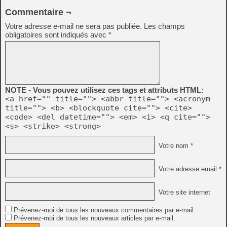
Commentaire ¬
Votre adresse e-mail ne sera pas publiée.
Les champs
obligatoires sont indiqués avec
*
NOTE - Vous pouvez utilisez ces tags et attributs HTML:
<a href="" title=""> <abbr title=""> <acronym
title=""> <b> <blockquote cite=""> <cite>
<code> <del datetime=""> <em> <i> <q cite="">
<s> <strike> <strong>
Votre nom *
Votre adresse email *
Votre site internet
Prévenez-moi de tous les nouveaux commentaires par e-mail.
Prévenez-moi de tous les nouveaux articles par e-mail.